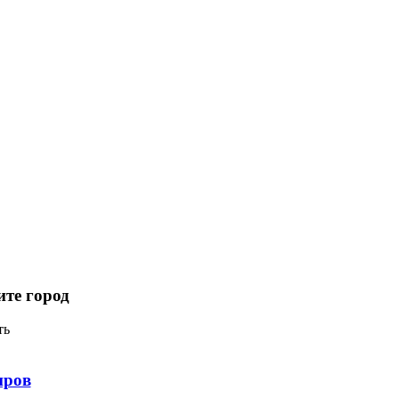
те город
иров