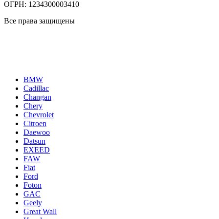
ОГРН: 1234300003410
Все права защищены
Политика конфиденциальности
Каталог автомобилей
BMW
Cadillac
Changan
Chery
Chevrolet
Citroen
Daewoo
Datsun
EXEED
FAW
Fiat
Ford
Foton
GAC
Geely
Great Wall