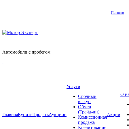
Понятно
Автомобили с пробегом
Услуги
О н
Срочный
выкуп
Обмен
(Трейд-ин)
Главная
Купить
Продать
Аукцион
Акции
Комиссионная
продажа
Кредитование