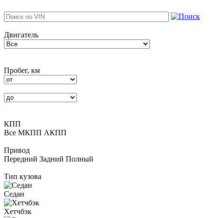
Двигатель
Пробег, км
КПП
Все
MКПП
АКПП
Привод
Передний
Задний
Полный
Тип кузова
Седан
Хетчбэк