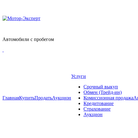
Автомобили с пробегом
Услуги
Срочный выкуп
Обмен (Трейд-ин)
Главная
Купить
Продать
Аукцион
Комиссионная продажа
А
Кредитование
Страхование
Аукцион