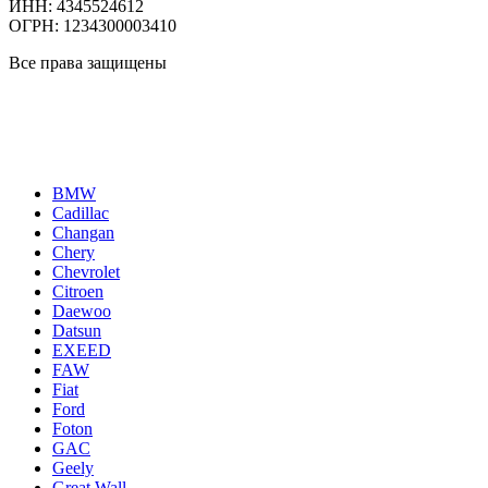
ИНН: 4345524612
ОГРН: 1234300003410
Все права защищены
Политика конфиденциальности
Каталог автомобилей
BMW
Cadillac
Changan
Chery
Chevrolet
Citroen
Daewoo
Datsun
EXEED
FAW
Fiat
Ford
Foton
GAC
Geely
Great Wall