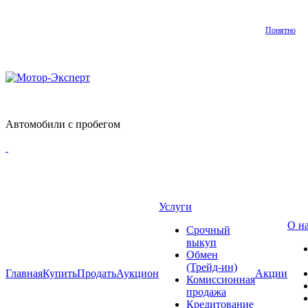
Понятно
Автомобили с пробегом
Услуги
О н
Срочный
выкуп
Обмен
(Трейд-ин)
Главная
Купить
Продать
Аукцион
Акции
Комиссионная
продажа
Кредитование