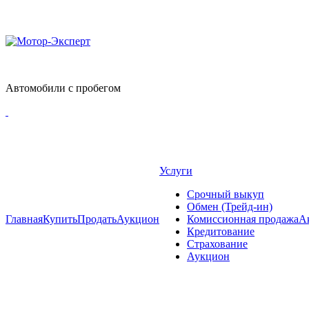
Автомобили с пробегом
Услуги
Срочный выкуп
Обмен (Трейд-ин)
Главная
Купить
Продать
Аукцион
Комиссионная продажа
А
Кредитование
Страхование
Аукцион