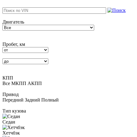
Двигатель
Пробег, км
КПП
Все
MКПП
АКПП
Привод
Передний
Задний
Полный
Тип кузова
Седан
Хетчбэк