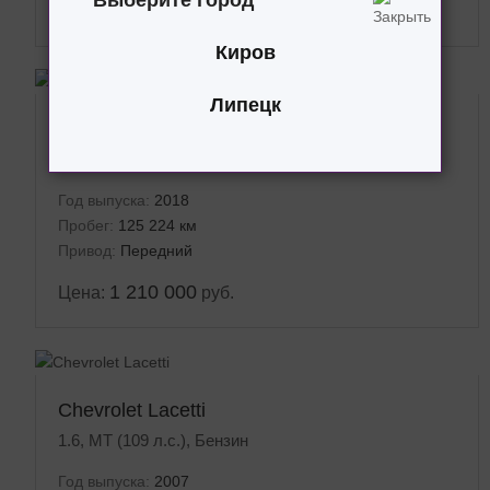
Выберите город
930 000
Цена:
руб.
Киров
Липецк
Kia Rio X-Line
1.4, AT (100 л.с.), Бензин
Год выпуска:
2018
Пробег:
125 224 км
Привод:
Передний
1 210 000
Цена:
руб.
Chevrolet Lacetti
1.6, MT (109 л.с.), Бензин
Год выпуска:
2007