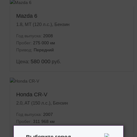
Mazda 6
1.8, MT (120 л.с.), Бензин
Год выпуска:
2008
Пробег:
275 000 км
Привод:
Передний
580 000
Цена:
руб.
Honda CR-V
2.0, AT (150 л.с.), Бензин
Год выпуска:
2007
Пробег:
311 968 км
Привод:
Полный