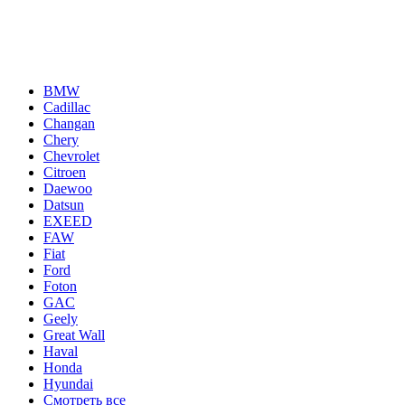
Политика конфиденциальности
Каталог автомобилей
BMW
Cadillac
Changan
Chery
Chevrolet
Citroen
Daewoo
Datsun
EXEED
FAW
Fiat
Ford
Foton
GAC
Geely
Great Wall
Haval
Honda
Hyundai
Смотреть все