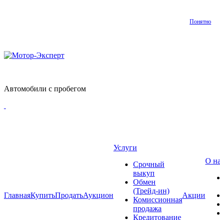
Понятно
Автомобили с пробегом
Услуги
О н
Срочный
выкуп
Обмен
(Трейд-ин)
Главная
Купить
Продать
Аукцион
Акции
Комиссионная
продажа
Кредитование