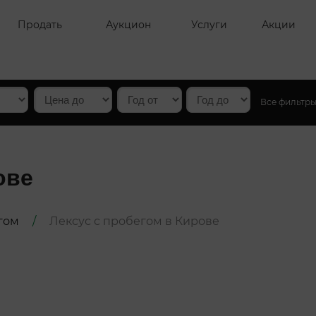
Продать
Аукцион
Услуги
Акции
Все фильтр
ове
гом
/
Лексус с пробегом в Кирове