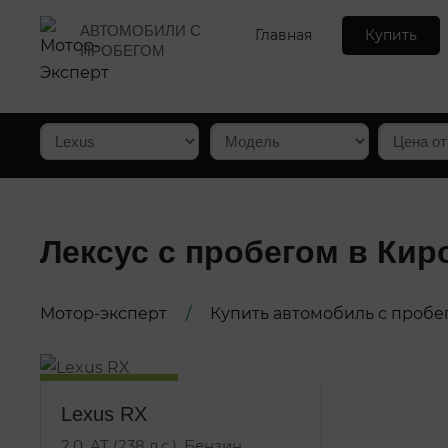
АВТОМОБИЛИ С
Главная
Купить
ПРОБЕГОМ
Лексус с пробегом в Кир
Мотор-эксперт
/
Купить автомобиль с пробе
1 владелец по ПТС
Lexus RX
2.0, AT (238 л.с.), Бензин