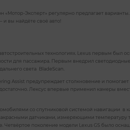
н «Мотор-Эксперт» регулярно предлагает варианты.
 и вы найдёте своё авто!
автостроительных технологиях. Lexus первым был о
ости для пассажира. Первым внедрил светодиодные
дальнего света BladeScan.
ering Assist предупреждает столкновение и помогае
остаточно. Лексус впервые применил камеры вместо 
омобилями со спутниковой системой навигации в ка
фракрасными датчиками, измеряющими температуру 
не. Четвёртое поколение модели Lexus GS было осна